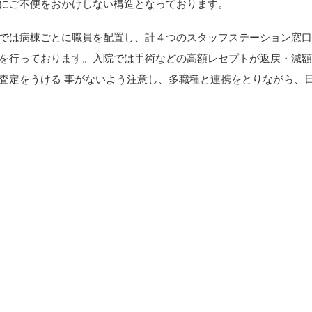
にご不便をおかけしない構造となっております。
では病棟ごとに職員を配置し、計４つのスタッフステーション窓
を行っております。入院では手術などの高額レセプトが返戻・減
査定をうける 事がないよう注意し、多職種と連携をとりながら、
務を行っております。
や入院生活にご不明な点等がございましたら、いつでも職員へお
さい。笑顔とまごころで患者様ならびに、ご家族様をお迎えして
内容
の案内・医療コンシェルジュ