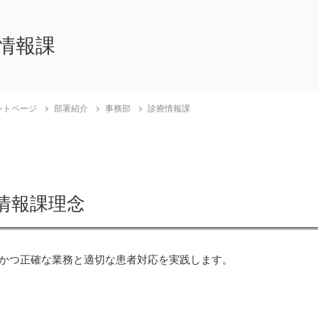
情報課
ントページ
部署紹介
事務部
診療情報課
情報課理念
かつ正確な業務と適切な患者対応を実践します。