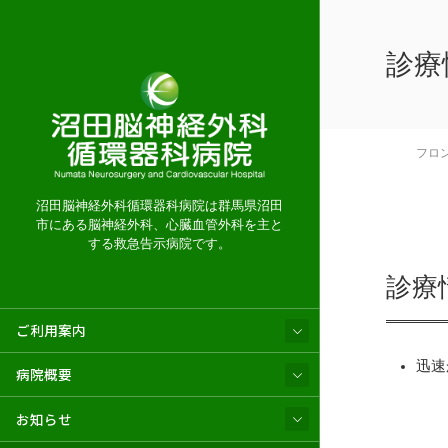
診療
フロ
沼田脳神経外科循環器科病院は群馬県沼田
市にある脳神経外科、心臓血管外科を主と
する救急告示病院です。
診療
ご利用案内
迅速
病院概要
お知らせ