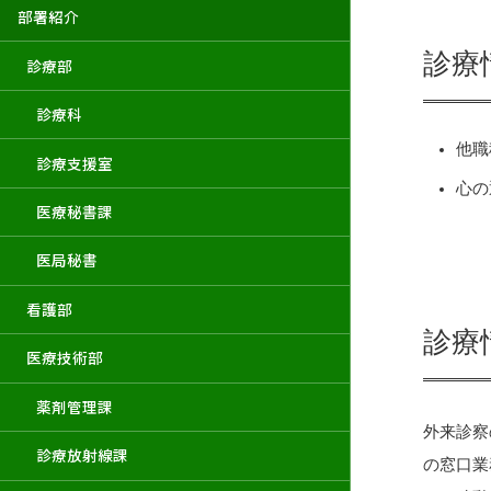
部署紹介
診療
診療部
診療科
他職
診療支援室
心の
医療秘書課
医局秘書
看護部
診療
医療技術部
薬剤管理課
外来診察
診療放射線課
の窓口業