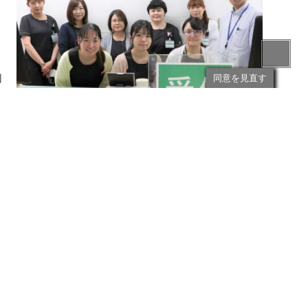
口
額
日
同意を見直す
申
おります。