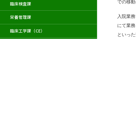
での移動
臨床検査課
入院業務
栄養管理課
にて業務
臨床工学課（CE）
といった
リハビリテーション課
頃から業
外来診療
事務部
し出くだ
健康管理室
診療情報管理室
診療情報課
業務
総務課
用度課
院内