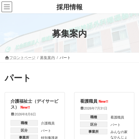
コ
ナ
採用情報
ン
ビ
テ
ゲ
ン
ー
ツ
シ
募集案内
へ
ョ
ス
ン
キ
に
ッ
移
フロントページ
募集案内
パート
プ
動
パート
介護福祉士（デイサービ
看護職員
New!!
ス）
New!!
2026年7月31日
2026年8月6日
職種
看護職員
職種
介護職員
区分
パート
区分
パート
事業所
みんなの家
なかんじょ
事業所
特別養護老