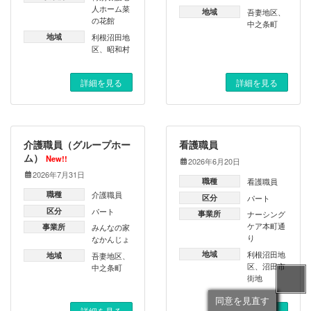
人ホーム菜
地域
吾妻地区
、
の花館
中之条町
地域
利根沼田地
区
、
昭和村
詳細を見る
詳細を見る
介護職員（グループホー
看護職員
ム）
New!!
2026年6月20日
2026年7月31日
職種
看護職員
職種
介護職員
区分
パート
区分
パート
事業所
ナーシング
ケア本町通
事業所
みんなの家
り
なかんじょ
地域
利根沼田地
地域
吾妻地区
、
区
、
沼田市
中之条町
街地
同意を見直す
詳細を見る
詳細を見る