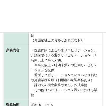
URL：
https://kijokai.or.jp/numata-clinic/
資格
送迎業務を行うため普通自動車運転免許は必
須
（介護福祉士の資格があればなお可）
業務内容
・医療保険による外来リハビリテーション、
介護保険による通所リハビリテーション（１
時間以上２時間未満、
６時間以上７時間未満）や訪問リハビリテ
ーションを提供
・通所リハビリテーションでのリハビリ補助
や介護業務全般（利用者の送迎業務あり）
・課内での検査業務やカルテ作成業務
・その他リハビリテーション課内における業
務
勤務時間
①8:15～17:15