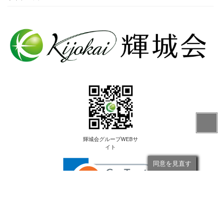
輝城会グループWEBサ
イト
同意を見直す
社会医療法人輝城会