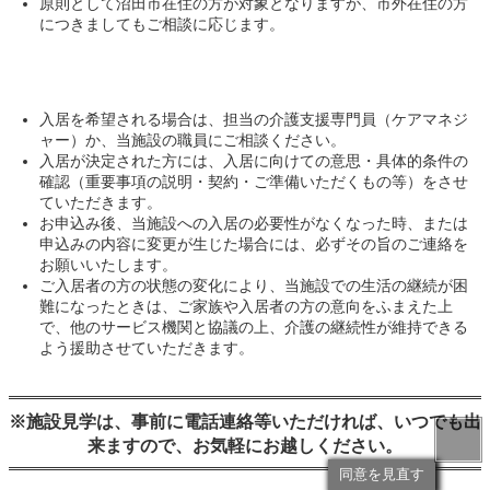
原則として沼田市在住の方が対象となりますが、市外在住の方
につきましてもご相談に応じます。
入居を希望される場合は、担当の介護支援専門員（ケアマネジ
ャー）か、当施設の職員にご相談ください。
入居が決定された方には、入居に向けての意思・具体的条件の
確認（重要事項の説明・契約・ご準備いただくもの等）をさせ
ていただきます。
お申込み後、当施設への入居の必要性がなくなった時、または
申込みの内容に変更が生じた場合には、必ずその旨のご連絡を
お願いいたします。
ご入居者の方の状態の変化により、当施設での生活の継続が困
難になったときは、ご家族や入居者の方の意向をふまえた上
で、他のサービス機関と協議の上、介護の継続性が維持できる
よう援助させていただきます。
※施設見学は、事前に電話連絡等いただければ、いつでも出
Back to
来ますので、お気軽にお越しください。
同意を見直す