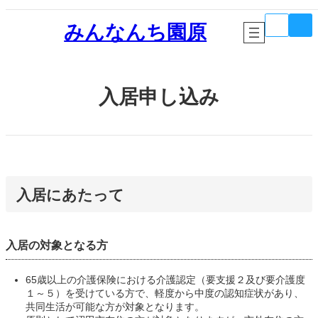
内
ア
ア
容
みんなんち園原
イ
イ
コ
コ
を
ン
ン
ス
リ
リ
キ
ン
ン
ク
ク
ッ
入居申し込み
プ
入居にあたって
入居の対象となる方
65歳以上の介護保険における介護認定（要支援２及び要介護度
１～５）を受けている方で、軽度から中度の認知症状があり、
共同生活が可能な方が対象となります。