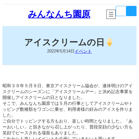
内
ア
ア
容
みんなんち園原
イ
イ
コ
コ
を
ン
ン
ス
リ
リ
キ
ン
ン
ク
ク
ッ
アイスクリームの日
プ
イベント
2022年5月14日
昭和３９年５月９日、東京アイスクリーム協会が、連休明けのアイ
スクリームのシーズンに「アイスクリームデー」と決め記念事業を
開催しアイスクリームの日となりました。
そこで、みんなんち園原では５月の行事としてアイスクリームやト
ッピング数種類をワゴンに乗せ、利用者様の好みのアイスを作りま
した。
ご自分でトッピングする方もおり、楽しい時間となりました。「あ
ーおいしい」と頷きながら召し上がったり、普段笑顔の少ない方も
笑顔でピースされる場面もありました。
これからも楽しいイベントを企画していきたいと思います。