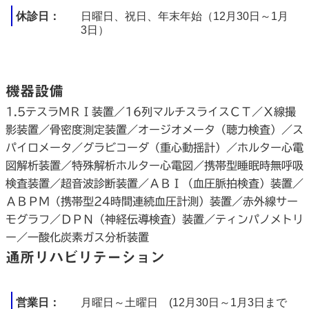
休診日
日曜日、祝日、年末年始（12月30日～1月
3日）
機器設備
1.5テスラＭＲＩ装置／16列マルチスライスＣＴ／Ｘ線撮
影装置／骨密度測定装置／オージオメータ（聴力検査）／ス
パイロメータ／グラビコーダ（重心動揺計）／ホルター心電
図解析装置／特殊解析ホルター心電図／携帯型睡眠時無呼吸
検査装置／超音波診断装置／ＡＢＩ（血圧脈拍検査）装置／
ＡＢＰＭ（携帯型24時間連続血圧計測）装置／赤外線サー
モグラフ／ＤＰＮ（神経伝導検査）装置／ティンパノメトリ
ー／一酸化炭素ガス分析装置
通所リハビリテーション
営業日
月曜日～土曜日 (12月30日～1月3日まで