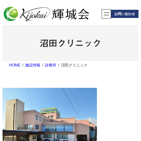
内
容
お問い合わせ
を
ス
キ
ッ
沼田クリニック
プ
HOME
施設情報
診療所
沼田クリニック