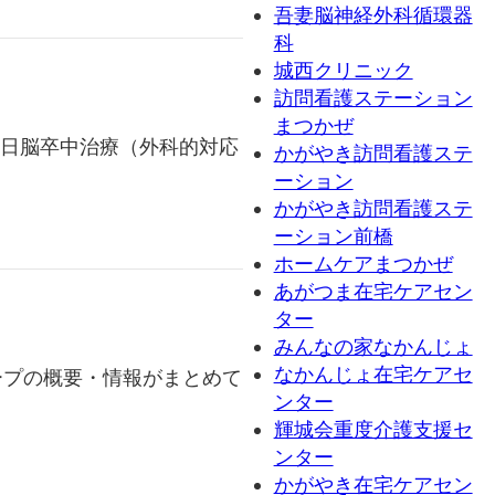
吾妻脳神経外科循環器
科
城西クリニック
訪問看護ステーション
まつかぜ
5日脳卒中治療（外科的対応
かがやき訪問看護ステ
ーション
かがやき訪問看護ステ
ーション前橋
ホームケアまつかぜ
あがつま在宅ケアセン
ター
みんなの家なかんじょ
なかんじょ在宅ケアセ
プの概要・情報がまとめて
ンター
輝城会重度介護支援セ
ンター
かがやき在宅ケアセン