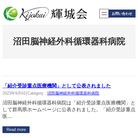
内
容
お問い合わせ
を
ス
キ
ッ
沼田脳神経外科循環器科病院
プ
「紹介受診重点医療機関」として公表されました
2023年9月6日
Category :
沼田脳神経外科循環器科病院
沼田脳神経外科循環器科病院は「紹介受診重点医療機関」と
して群馬県ホームページに公表されました。「紹介受診重点
医…
Read more