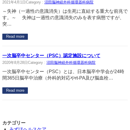
2021年4月1日
Category :
沼田脳神経外科循環器科病院
～失神（一過性の意識消失）は生死に直結する重大な前兆で
す。～ 失神は一過性の意識消失のみを表す病態ですが、
突…
Read more
一次脳卒中センター（PSC）認定施設について
2020年8月28日
Category :
沼田脳神経外科循環器科病院
一次脳卒中センター（PSC）とは、日本脳卒中学会が24時
間365日脳卒中治療（外科的対応やrt-PA及び脳血栓…
Read more
カテゴリー
みずほヘルスケア