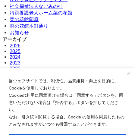
社会福祉法人なごみの杜
特別養護老人ホーム菜の花館
菜の花館薗原
菜の花館本町通り
お知らせ
アーカイブ
2026
2025
2024
2023
2022
2021
2020
当ウェブサイトでは、利便性、品質維持・向上を目的に、
2019
Cookieを使用しております。
2018
Cookieの利用に同意頂ける場合は「同意する」ボタンを、同
意いただけない場合は「拒否する」ボタンを押してくださ
い。
なお、引き続き閲覧する場合、Cookie の使用を同意したもの
とみなされますがいつでも撤回することができます。