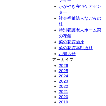
ンター
かがやき在宅ケアセン
ター
社会福祉法人なごみの
杜
特別養護老人ホーム菜
の花館
菜の花館薗原
菜の花館本町通り
お知らせ
アーカイブ
2026
2025
2024
2023
2022
2021
2020
2019