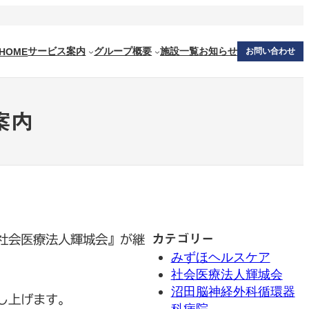
サービス案内
グループ概要
施設一覧
お知らせ
HOME
お問い合わせ
案内
カテゴリー
社会医療法人輝城会』が継
みずほヘルスケア
社会医療法人輝城会
沼田脳神経外科循環器
し上げます。
科病院