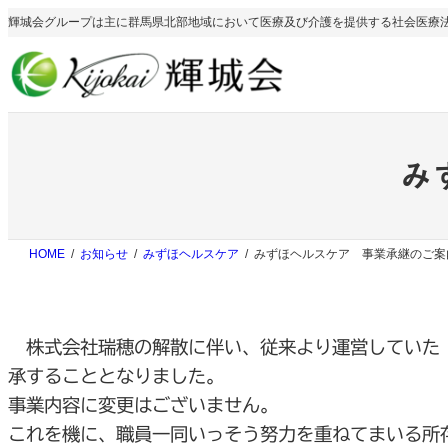
内
輝城会グループは主に群馬県北部地域において医療及び介護を提供する社会医療
容
を
ス
キ
ッ
プ
み
HOME
お知らせ
みずほヘルスケア
みずほヘルスケア 事業承継のご案
株式会社瑞穂の解散に伴い、従来より運営していた「
承することとなりました。
事業内容に変更はございません。
これを機に、職員一同いっそう努力を重ねてまいる所